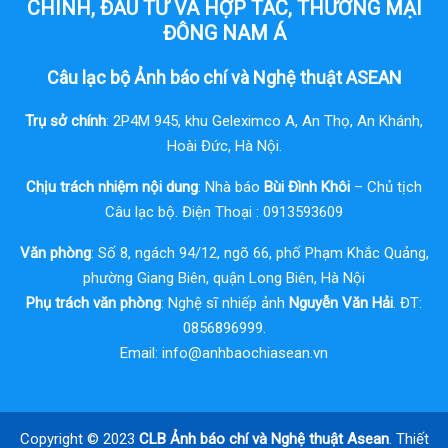
CHÍNH, ĐẦU TƯ VÀ HỢP TÁC, THƯƠNG MẠI
ĐÔNG NAM Á
Câu lạc bộ Ảnh báo chí và Nghệ thuật ASEAN
Trụ sở chính
: 2P4M 945, khu Geleximco A, An Thọ, An Khánh,
Hoài Đức, Hà Nội.
Chịu trách nhiệm nội dung
: Nhà báo
Bùi Đình Khôi
– Chủ tịch
Câu lạc bộ. Điện Thoại : 0913593609
Văn phòng
: Số 8, ngách 94/12, ngõ 66, phố Phạm Khắc Quảng,
phường Giang Biên, quận Long Biên, Hà Nội
Phụ trách văn phòng
: Nghệ sĩ nhiếp ảnh
Nguyễn Văn Hải
. ĐT:
0856896999.
Email:
info@anhbaochiasean.vn
Copyright © 2023
CLB Ảnh báo chí và Nghệ thuật Asean
. Thiết