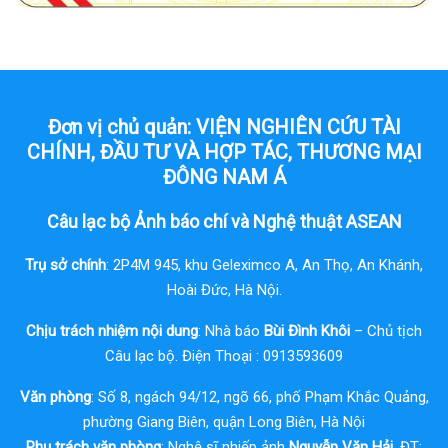
Đơn vị chủ quản: VIỆN NGHIÊN CỨU TÀI
CHÍNH, ĐẦU TƯ VÀ HỢP TÁC, THƯƠNG MẠI
ĐÔNG NAM Á
Câu lạc bộ Ảnh báo chí và Nghệ thuật ASEAN
Trụ sở chính
: 2P4M 945, khu Geleximco A, An Thọ, An Khánh,
Hoài Đức, Hà Nội.
Chịu trách nhiệm nội dung
: Nhà báo
Bùi Đình Khôi
– Chủ tịch
Câu lạc bộ. Điện Thoại : 0913593609
Văn phòng
: Số 8, ngách 94/12, ngõ 66, phố Phạm Khắc Quảng,
phường Giang Biên, quận Long Biên, Hà Nội
Phụ trách văn phòng
: Nghệ sĩ nhiếp ảnh
Nguyễn Văn Hải
. ĐT: