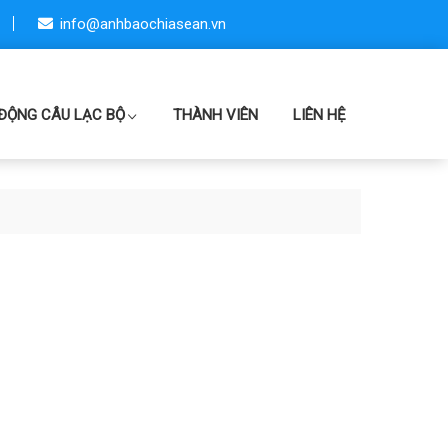
info@anhbaochiasean.vn
ĐỘNG CÂU LẠC BỘ
THÀNH VIÊN
LIÊN HỆ