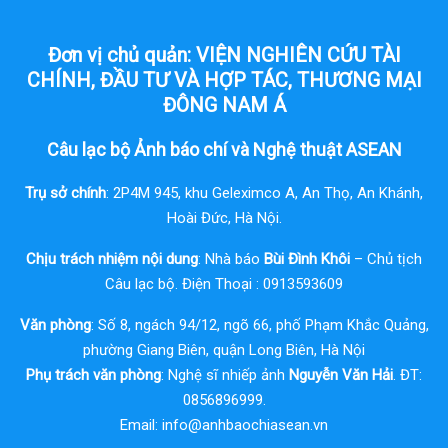
Đơn vị chủ quản: VIỆN NGHIÊN CỨU TÀI
CHÍNH, ĐẦU TƯ VÀ HỢP TÁC, THƯƠNG MẠI
ĐÔNG NAM Á
Câu lạc bộ Ảnh báo chí và Nghệ thuật ASEAN
Trụ sở chính
: 2P4M 945, khu Geleximco A, An Thọ, An Khánh,
Hoài Đức, Hà Nội.
Chịu trách nhiệm nội dung
: Nhà báo
Bùi Đình Khôi
– Chủ tịch
Câu lạc bộ. Điện Thoại : 0913593609
Văn phòng
: Số 8, ngách 94/12, ngõ 66, phố Phạm Khắc Quảng,
phường Giang Biên, quận Long Biên, Hà Nội
Phụ trách văn phòng
: Nghệ sĩ nhiếp ảnh
Nguyễn Văn Hải
. ĐT:
0856896999.
Email:
info@anhbaochiasean.vn