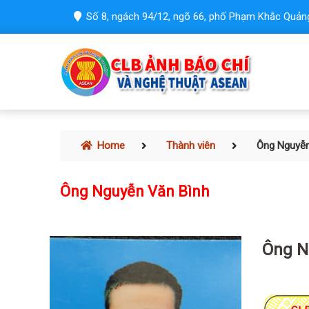
Số 8, ngách 94/12, ngõ 66, phố Phạm Khắc Quảng
Home
Thành viên
Ông Nguyễn
Ông Nguyễn Văn Bình
Ông N