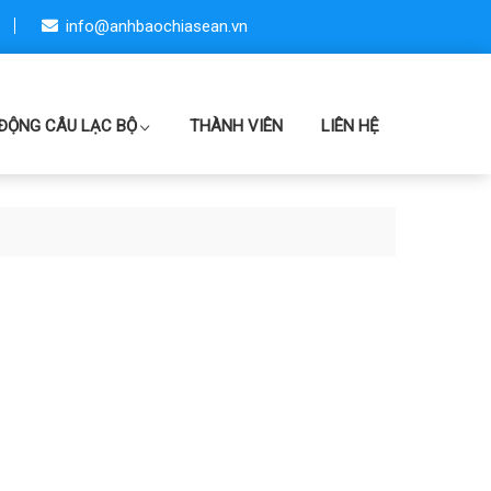
info@anhbaochiasean.vn
ĐỘNG CÂU LẠC BỘ
THÀNH VIÊN
LIÊN HỆ