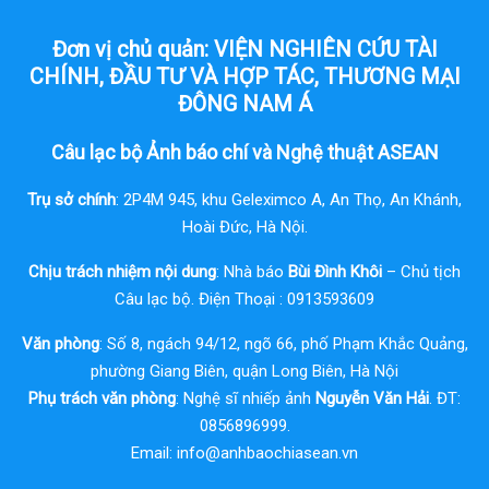
Đơn vị chủ quản: VIỆN NGHIÊN CỨU TÀI
CHÍNH, ĐẦU TƯ VÀ HỢP TÁC, THƯƠNG MẠI
ĐÔNG NAM Á
Câu lạc bộ Ảnh báo chí và Nghệ thuật ASEAN
Trụ sở chính
: 2P4M 945, khu Geleximco A, An Thọ, An Khánh,
Hoài Đức, Hà Nội.
Chịu trách nhiệm nội dung
: Nhà báo
Bùi Đình Khôi
– Chủ tịch
Câu lạc bộ. Điện Thoại : 0913593609
Văn phòng
: Số 8, ngách 94/12, ngõ 66, phố Phạm Khắc Quảng,
phường Giang Biên, quận Long Biên, Hà Nội
Phụ trách văn phòng
: Nghệ sĩ nhiếp ảnh
Nguyễn Văn Hải
. ĐT:
0856896999.
Email:
info@anhbaochiasean.vn